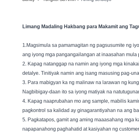
Limang Madaling Hakbang para Makamit ang Ta
1.Magsimula sa pamamagitan ng pagsusumite ng iyon
ang iyong mga pangangailangan at inaasahan mula p
2. Kapag natanggap na namin ang iyong mga kinakai
detalye. Tinitiyak namin ang isang masusing pag-u
3. Para mabigyan ka ng malinaw na larawan ng kung 
Nagbibigay-daan ito sa iyong matiyak na natutuguna
4. Kapag naaprubahan mo ang sample, mabilis kamin
pagkontrol sa kalidad ay ginagarantiyahan na ang 
5. Pagkatapos, gamit ang aming maaasahang mga kasos
napapanahong paghahatid at kasiyahan ng customer h