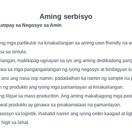
Aming serbisyo
gumpay sa Negosyo sa Amin
g mga partikular na kinakailangan sa aming user-friendly na 
a sa simula.
langan, makikipag-ugnayan sa iyo ang aming dedikadong pang
nawa sa mga pangangailangan ng iyong negosyo at binibigyan k
ano ang nasa isip namin, padadalhan ka namin ng sample na p
n ng produkto ang iyong mga pamantayan at kinakailangan.
g lilipat sa mass production. Ang aming makabagong mga pasi
bawat produkto ay ginawa sa pinakamataas na pamantayan.
yo sa logistik, ihahatid namin ang iyong order kaagad at ligt
igit sa lahat.