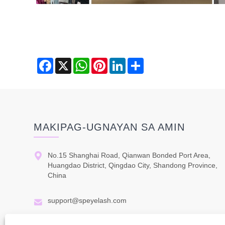
Facebook
X
WhatsApp
Pinterest
LinkedIn
Share
MAKIPAG-UGNAYAN SA AMIN

No.15 Shanghai Road, Qianwan Bonded Port Area,
Huangdao District, Qingdao City, Shandong Province,
China

support@speyelash.com