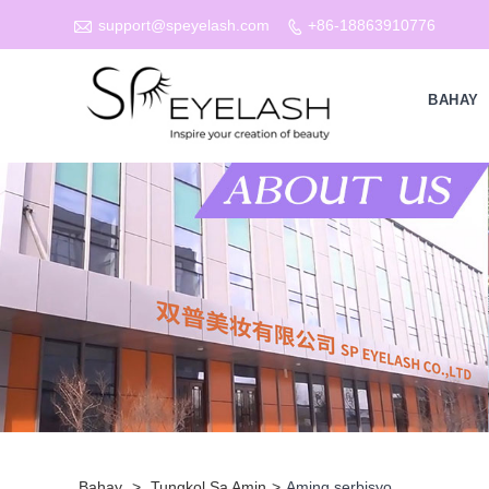

support@speyelash.com
+86-18863910776

BAHAY
Bahay
>
Tungkol Sa Amin
>
Aming serbisyo